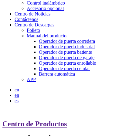
Control inalámbrico
Accesorio opcional
Centro de Noticias
Contáctenos
Centro de Descargas
Folleto
Manual del producto
Operador de puerta corredera
Operador de puerta industrial
Operador de puerta batiente
Operador de puerta de garaje
Operador de puerta enrollable
Operador de puerta celular
Barrera automática
APP
cn
en
es
Centro de Productos