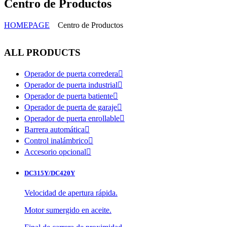
Centro de Productos
HOMEPAGE
Centro de Productos
ALL PRODUCTS
Operador de puerta corredera

Operador de puerta industrial

Operador de puerta batiente

Operador de puerta de garaje

Operador de puerta enrollable

Barrera automática

Control inalámbrico

Accesorio opcional

DC315Y/DC420Y
Velocidad de apertura rápida.
Motor sumergido en aceite.