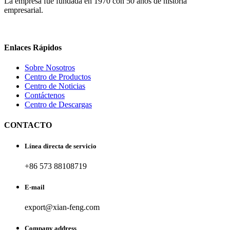
La empresa fue fundada en 1970 con 50 años de historia
empresarial.
Enlaces Rápidos
Sobre Nosotros
Centro de Productos
Centro de Noticias
Contáctenos
Centro de Descargas
CONTACTO
Línea directa de servicio
+86 573 88108719
E-mail
export@xian-feng.com
Company address