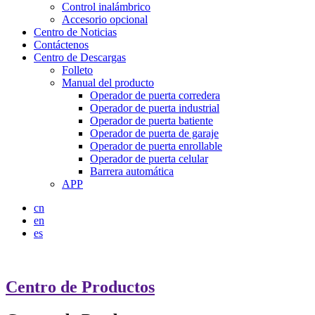
Control inalámbrico
Accesorio opcional
Centro de Noticias
Contáctenos
Centro de Descargas
Folleto
Manual del producto
Operador de puerta corredera
Operador de puerta industrial
Operador de puerta batiente
Operador de puerta de garaje
Operador de puerta enrollable
Operador de puerta celular
Barrera automática
APP
cn
en
es
Centro de Productos