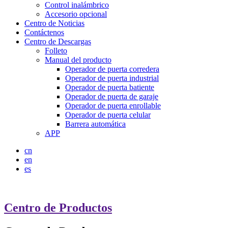
Control inalámbrico
Accesorio opcional
Centro de Noticias
Contáctenos
Centro de Descargas
Folleto
Manual del producto
Operador de puerta corredera
Operador de puerta industrial
Operador de puerta batiente
Operador de puerta de garaje
Operador de puerta enrollable
Operador de puerta celular
Barrera automática
APP
cn
en
es
Centro de Productos