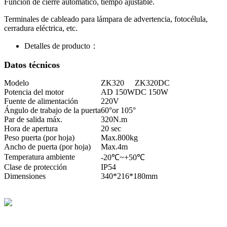
Función de cierre automático, tiempo ajustable.
Terminales de cableado para lámpara de advertencia, fotocélula,
cerradura eléctrica, etc.
Detalles de producto：
Datos técnicos
Modelo
ZK320
ZK320DC
Potencia del motor
AD 150W
DC 150W
Fuente de alimentación
220V
Ángulo de trabajo de la puerta
60°or 105°
Par de salida máx.
320N.m
Hora de apertura
20 sec
Peso puerta (por hoja)
Max.800kg
Ancho de puerta (por hoja)
Max.4m
Temperatura ambiente
-20℃~+50℃
Clase de protección
IP54
Dimensiones
340*216*180mm